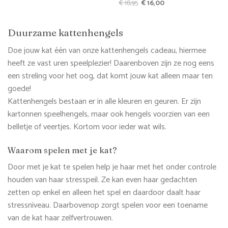
prijs
prijs
Oorspronkelijke
Huidige
€
18,95
€
16,00
was:
is:
prijs
prijs
€ 18,95.
€ 17,05.
was:
is:
€ 18,95.
€ 16,00.
Duurzame kattenhengels
Doe jouw kat één van onze kattenhengels cadeau, hiermee
heeft ze vast uren speelplezier! Daarenboven zijn ze nog eens
een streling voor het oog, dat komt jouw kat alleen maar ten
goede!
Kattenhengels bestaan er in alle kleuren en geuren. Er zijn
kartonnen speelhengels, maar ook hengels voorzien van een
belletje of veertjes. Kortom voor ieder wat wils.
Waarom spelen met je kat?
Door met je kat te spelen help je haar met het onder controle
houden van haar stresspeil. Ze kan even haar gedachten
zetten op enkel en alleen het spel en daardoor daalt haar
stressniveau. Daarbovenop zorgt spelen voor een toename
van de kat haar zelfvertrouwen.