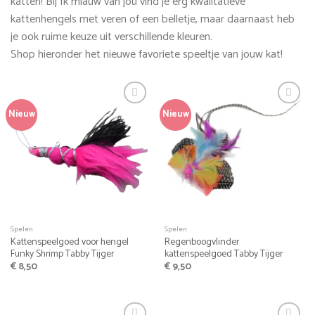
katten! Bij Ik miauw van jou vind je erg kwalitatieve
kattenhengels met veren of een belletje, maar daarnaast heb
je ook ruime keuze uit verschillende kleuren.
Shop hieronder het nieuwe favoriete speeltje van jouw kat!
Nieuw
Nieuw
Spelen
Spelen
Kattenspeelgoed voor hengel
Regenboogvlinder
Funky Shrimp Tabby Tijger
kattenspeelgoed Tabby Tijger
€
8,50
€
9,50