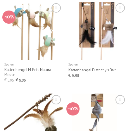
-10%
Spelen
Spelen
Kattenhengel M-Pets Natura
Kattenhengel District 70 Bait
Mouse
€
6,95
Oorspronkelijke
Huidige
€
5,95
€
5,35
prijs
prijs
was:
is:
€ 5,95.
€ 5,35.
-10%