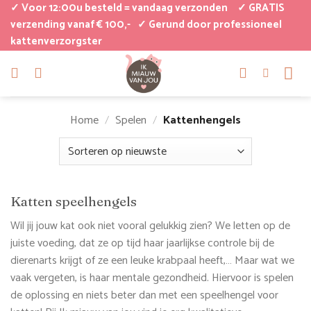
Ga
✓ Voor 12:00u besteld = vandaag verzonden
✓ GRATIS
naar
verzending vanaf € 100,-
✓ Gerund door professioneel
kattenverzorgster
inhoud
Home
/
Spelen
/
Kattenhengels
Katten speelhengels
Wil jij jouw kat ook niet vooral gelukkig zien? We letten op de
juiste voeding, dat ze op tijd haar jaarlijkse controle bij de
dierenarts krijgt of ze een leuke krabpaal heeft,… Maar wat we
vaak vergeten, is haar mentale gezondheid. Hiervoor is spelen
de oplossing en niets beter dan met een speelhengel voor