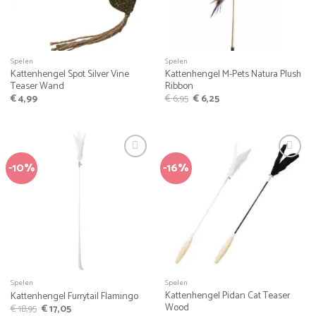
Spelen
Spelen
Kattenhengel Spot Silver Vine
Kattenhengel M-Pets Natura Plush
Teaser Wand
Ribbon
Oorspronkelijke
Huidige
€
4,99
€
6,95
€
6,25
prijs
prijs
was:
is:
€ 6,95.
€ 6,25.
-10%
-16%
Spelen
Spelen
Kattenhengel Pidan Cat Teaser
Kattenhengel Furrytail Flamingo
Wood
Oorspronkelijke
Huidige
€
18,95
€
17,05