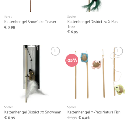
Kerst
Spelen
Kattenhengel District 70 X-Mas
Kattenhengel Snowflake Teaser
Tree
€
8,95
€
6,95
-25%
Spelen
Spelen
Kattenhengel District 70 Snowman
Kattenhengel M-Pets Natura Fish
Oorspronkelijke
Huidige
€
6,95
€
5,95
€
4,46
prijs
prijs
was:
is:
€ 5,95.
€ 4,46.