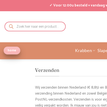
Ga
✓ Voor 12:00u besteld = vandaag
naar
inhoud
Producten
zoeken
home
Krabben
Slap
Verzenden
Wij verzenden binnen Nederland (€ 8,85) en B
verzending binnen Nederland en zowel België i
PostNL-verzendkosten. Verzenden is voor eig
veilig verpakt worden. Ik miauw van jou is niet