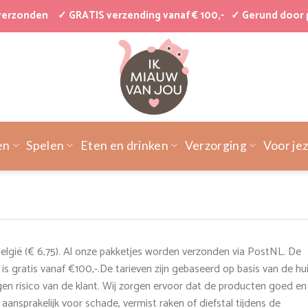
 verzonden
✓ GRATIS verzending vanaf € 100,-
✓ Gerund door 
en
Spelen
Eten en drinken
Verzorging
Voor jez
elgië (€ 6,75). Al onze pakketjes worden verzonden via PostNL. De
s gratis vanaf €100,-.De tarieven zijn gebaseerd op basis van de hu
en risico van de klant. Wij zorgen ervoor dat de producten goed en
 aansprakelijk voor schade, vermist raken of diefstal tijdens de