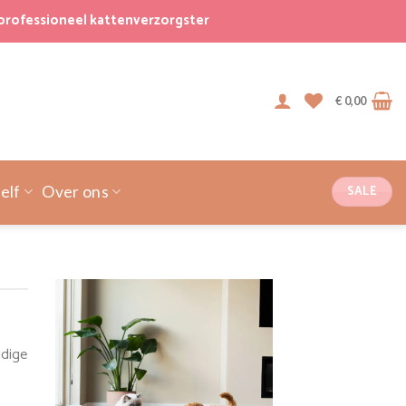
professioneel kattenverzorgster
€
0,00
SALE
elf
Over ons
idige