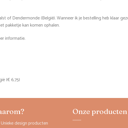
Aalst of Dendermonde (België). Wanneer ik je bestelling heb klaar gez
et pakketje kan komen ophalen.
r informatie.
ië (€ 6,75)
aarom?
Onze producten
Unieke design producten