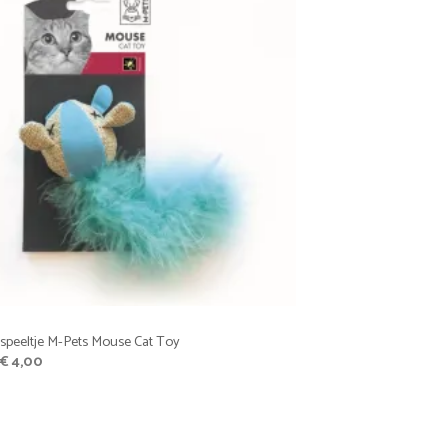
Favoriet
speeltje M-Pets Mouse Cat Toy
Oorspronkelijke
Huidige
€
4,00
prijs
prijs
was:
is:
€ 5,95.
€ 4,00.