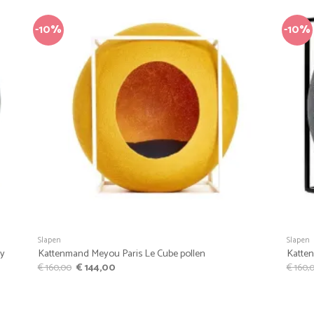
-10%
-10%
riet
Favoriet
+
+
Slapen
Slapen
ey
Kattenmand Meyou Paris Le Cube pollen
Katten
Oorspronkelijke
Huidige
€
160,00
€
144,00
€
160,
prijs
prijs
was:
is:
€ 160,00.
€ 144,00.