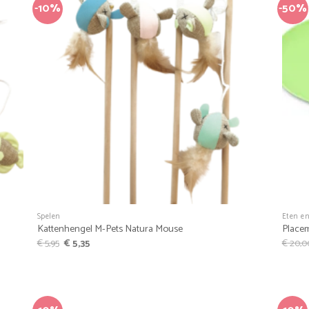
-10%
-50%
riet
Favoriet
+
+
Spelen
Eten e
Kattenhengel M-Pets Natura Mouse
Place
Oorspronkelijke
Huidige
€
5,95
€
5,35
€
20,0
prijs
prijs
was:
is:
€ 5,95.
€ 5,35.