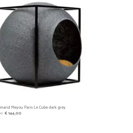
Favoriet
mand Meyou Paris Le Cube dark grey
Oorspronkelijke
Huidige
00
€
144,00
prijs
prijs
was:
is:
€ 160,00.
€ 144,00.