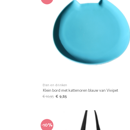
+
Eten en drinken
Klein bord met kattenoren blauw van Vivipet
Oorspronkelijke
Huidige
€
10,95
€
9,85
prijs
prijs
was:
is:
€ 10,95.
€ 9,85.
-10%
Favo