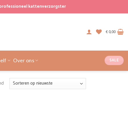
professioneel kattenverzorgster
€
0,00
SALE
elf
Over ons
Gesorteerd
nd
op
nieuwste