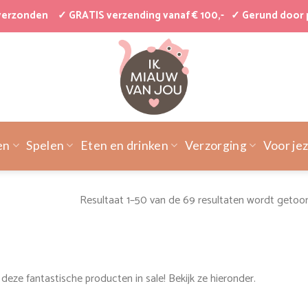
 verzonden
✓ GRATIS verzending vanaf € 100,-
✓ Gerund door 
en
Spelen
Eten en drinken
Verzorging
Voor jez
Resultaat 1–50 van de 69 resultaten wordt getoo
eze fantastische producten in sale! Bekijk ze hieronder.