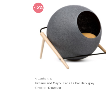
-10%
Favo
+
Kattenhuisjes
Kattenmand Meyou Paris Le Ball dark grey
Oorspronkelijke
Huidige
€
210,00
€
189,00
prijs
prijs
was:
is:
€ 210,00.
€ 189,00.