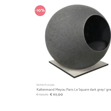
-10%
Favo
+
Kattenhuisjes
Kattenmand Meyou Paris Le Square dark grey/ gr
Oorspronkelijke
Huidige
€
130,00
€
117,00
prijs
prijs
was:
is:
€ 130,00.
€ 117,00.