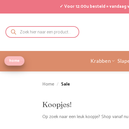
Ga
✓ Voor 12:00u besteld = vandaag
naar
inhoud
Producten
zoeken
home
Krabben
Slap
Home
/
Sale
Koopjes!
Op zoek naar een leuk koopje? Shop vanaf nu d