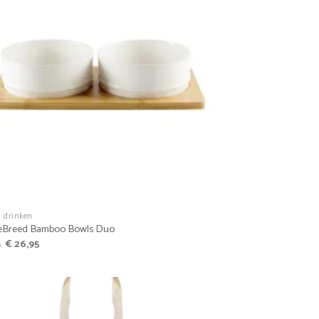
Favoriet
n drinken
Breed Bamboo Bowls Duo
Oorspronkelijke
Huidige
5
€
26,95
prijs
prijs
was:
is:
€ 29,95.
€ 26,95.
Favoriet