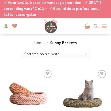
Ga
✓ Voor 12:00u besteld = vandaag verzonden
✓ GRATIS
naar
verzending vanaf € 100,-
✓ Gerund door professioneel
kattenverzorgster
inhoud
Home
/
Sunny Baskets
Favoriet
Favoriet