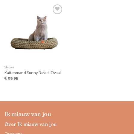
Favoriet
Slapen
Kattenmand Sunny Basket Ovaal
€
89,95
Ik miauw van jou
Over Ik miauw van jou