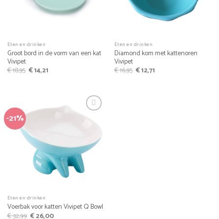
Eten en drinken
Eten en drinken
Groot bord in de vorm van een kat
Diamond kom met kattenoren
Vivipet
Vivipet
Oorspronkelijke
Huidige
Oorspronkelijke
Huidige
€
18,95
€
14,21
€
16,95
€
12,71
prijs
prijs
prijs
prijs
was:
is:
was:
is:
€ 18,95.
€ 14,21.
€ 16,95.
€ 12,71.
-21%
Eten en drinken
Voerbak voor katten Vivipet Q Bowl
Oorspronkelijke
Huidige
€
32,99
€
26,00