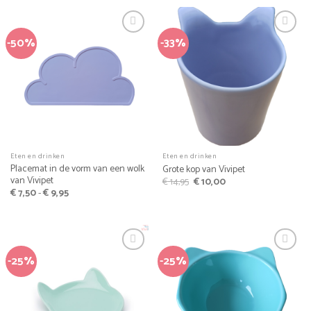
€ 16,99.
€ 12,74.
-50%
-33%
Eten en drinken
Eten en drinken
Placemat in de vorm van een wolk
Grote kop van Vivipet
van Vivipet
Oorspronkelijke
Huidige
€
14,95
€
10,00
prijs
prijs
Prijsklasse:
€
7,50
-
€
9,95
was:
is:
€ 7,50
€ 14,95.
€ 10,00.
tot
€ 9,95
-25%
-25%