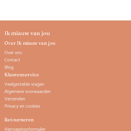
prijs
prijs
was:
is:
€ 32,99.
€ 26,00.
Ik miauw van jou
Over Ik miauw van jou
Over ons
Contact
Blog
Klantenservice
Veelgestelde vragen
Algemene voorwaarden
Verzenden
Privacy en cookies
Retourneren
Herroepingsformulier