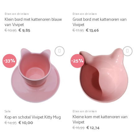
Eten en drinken
Eten en drinken
Klein bord met kattenoren blauw
Groot bord met kattenoren van
van Vivipet
Vivipet
Oorspronkelijke
Huidige
Oorspronkelijke
Huidige
€
10,95
€
9,85
€
17,95
€
13,46
prijs
prijs
prijs
prijs
was:
is:
was:
is:
€ 10,95.
€ 9,85.
€ 17,95.
€ 13,46.
-33%
-25%
Sale
Eten en drinken
Kleine kom met kattenoren van
Kop en schotel Vivipet Kitty Mug
Vivipet
Oorspronkelijke
Huidige
€
14,95
€
10,00
prijs
prijs
Oorspronkelijke
Huidige
€
16,99
€
12,74
was:
is:
prijs
prijs
€ 14,95.
€ 10,00.
was:
is: