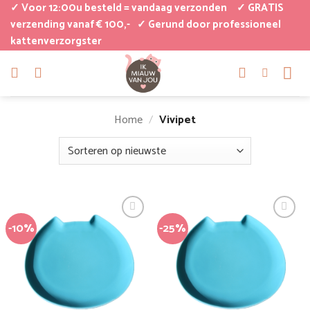
Ga
✓ Voor 12:00u besteld = vandaag verzonden
✓ GRATIS
naar
verzending vanaf € 100,-
✓ Gerund door professioneel
kattenverzorgster
inhoud
Home
/
Vivipet
-10%
-25%