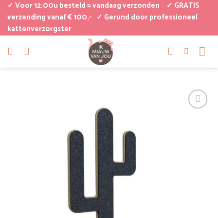
Ga
✓ Voor 12:00u besteld = vandaag verzonden
✓ GRATIS
naar
verzending vanaf € 100,-
✓ Gerund door professioneel
kattenverzorgster
inhoud