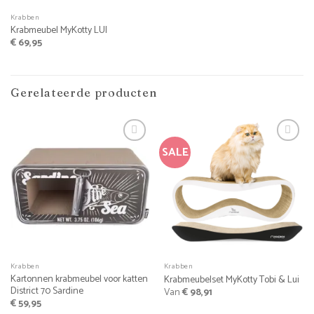
Krabben
Krabmeubel MyKotty LUI
€
69,95
Gerelateerde producten
SALE
Krabben
Krabben
Kartonnen krabmeubel voor katten
Krabmeubelset MyKotty Tobi & Lui
District 70 Sardine
Van
€
98,91
€
59,95