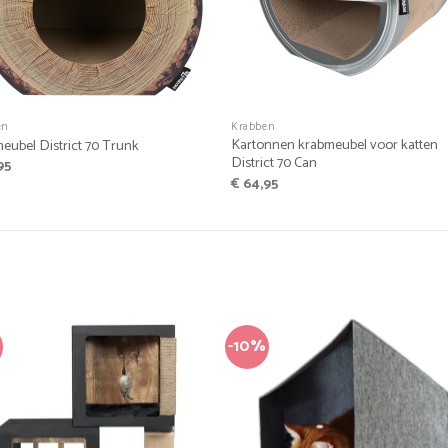
+
en
Krabben
Kartonnen krabmeubel voor katten
eubel District 70 Trunk
District 70 Can
95
€
64,95
-10%