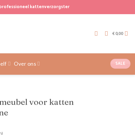
professioneel kattenverzorgster
€
0,00
SALE
elf
Over ons
meubel voor katten
ine
n)