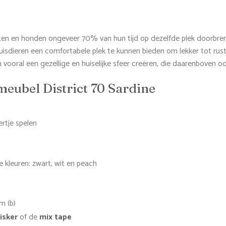
atten en honden ongeveer 70% van hun tijd op dezelfde plek doorbren
sdieren een comfortabele plek te kunnen bieden om lekker tot rust 
en vooral een gezellige en huiselijke sfeer creëren, die daarenboven o
eubel District 70 Sardine
rtje spelen
ie kleuren: zwart, wit en peach
m (b)
isker
of de
mix tape