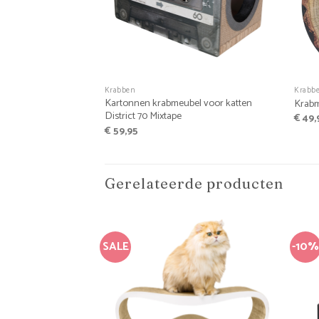
+
+
Krabben
Krabb
Kartonnen krabmeubel voor katten
Krabm
District 70 Mixtape
€
49,
€
59,95
Gerelateerde producten
SALE
-10%