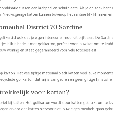
combinatie tussen een krabpaal en schuilplaats. Als je op zoek bent
n. Nieuwsgierige katten kunnen bovenop het sardine blik klimmen en d
abmeubel District 70 Sardine
lijkertijd ook dat je eigen interieur er mooi uit blijft zien. De Sardi
entjes blik is bedekt met golfkarton, perfect voor jouw kat om te kr
jouw woning en staat gegarandeerd voor vele fotosessies!
op karton. Het veelzijdige materiaal biedt katten veel leuke moment
recyclede golfkarton dat vrij is van geuren en geen giftige lijmstoffe
rekkelijk voor katten?
oriet bij katten. Het golfkarton wordt door katten gebruikt om te 
zorgen ervoor dat katten hiervoor niet jouw eigen meubels gaan gebr