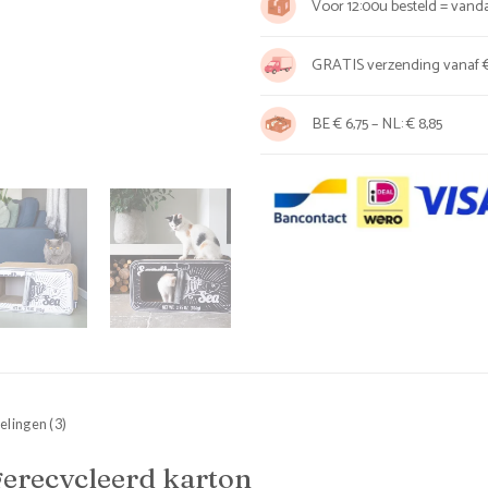
Voor 12:00u besteld = van
GRATIS verzending vanaf €
BE € 6,75 – NL: € 8,85
lingen (3)
erecycleerd karton