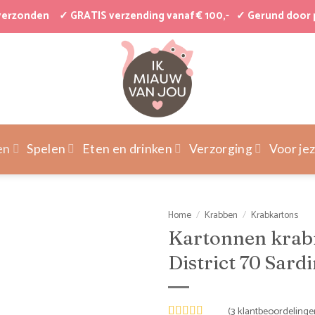
 verzonden
✓ GRATIS verzending vanaf € 100,-
✓ Gerund door 
en
Spelen
Eten en drinken
Verzorging
Voor jez
Home
/
Krabben
/
Krabkartons
Kartonnen krab
District 70 Sard
(
3
klantbeoordelinge