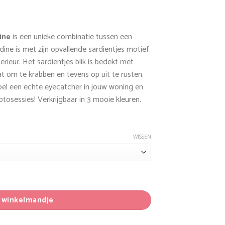
ine
is een unieke combinatie tussen een
dine is met zijn opvallende sardientjes motief
erieur. Het sardientjes blik is bedekt met
at om te krabben en tevens op uit te rusten.
el een echte eyecatcher in jouw woning en
tosessies! Verkrijgbaar in 3 mooie kleuren.
WISSEN
ten District 70 Sardine aantal
n winkelmandje