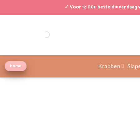
Ga
✓ Voor 12:00u besteld = vandaag
naar
inhoud
home
Krabben
Slap