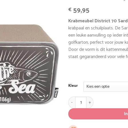
Gewaardeerd
3
59,95
€
5
op 5
gebaseerd
op
klant
Krabmeubel District 70 Sard
waarderingen
krabpaal en schuilplaats. De Sar
een leuke aanvulling op ieder int
golfkarton, perfect voor jouw k
Door de vorm is dit kattenmeub
staat gegarandeerd voor vele fo
Kleur
Kartonnen krabmeubel voor kat
I