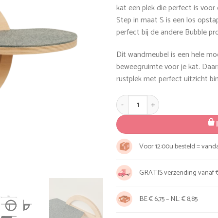
kat een plek die perfect is voor
Step in maat S is een los opsta
perfect bij de andere Bubble pr
Dit wandmeubel is een hele mo
beweegruimte voor je kat. Daarn
rustplek met perfect uitzicht binne
Wandmeubel Bubble Step S aan
Voor 12:00u besteld = van
GRATIS verzending vanaf €
BE € 6,75 – NL: € 8,85