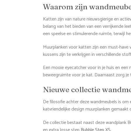
Waarom zijn wandmeubels
Katten zijn van nature nieuwsgierige en actie
belang van het bieden van een verrijkende lee
een speelse en stimulerende ruimte, terwijl het
Muurplanken voor katten zijn een must-have v
kussens zijn te verkrijgen in verschillende sto
Een mooie eyecatcher voor in je huis en een 
beweegruimte voor je kat. Daarnaast zorg je t
Nieuwe collectie wandm
De filosofie achter deze wandmeubels is om ee
katvriendelijke design muurplanken gemaakt d
De collectie bestaat naast deze wandplank Bu
en extra losse step
Bubble Step XS
.