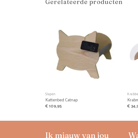
Gerelateerde producten
+
+
Slapen
Krabb
Kattenbed Catnap
Krabm
€
109,95
€
34,
Ik miauw van jou
W