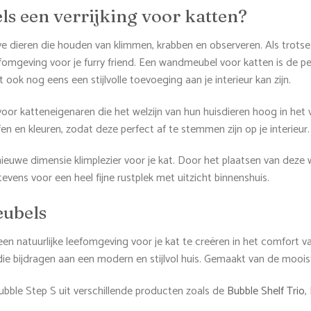
 een verrijking voor katten?
ve dieren die houden van klimmen, krabben en observeren. Als trotse k
fomgeving voor je furry friend. Een wandmeubel voor katten is de pe
 ook nog eens een stijlvolle toevoeging aan je interieur kan zijn.
oor katteneigenaren die het welzijn van hun huisdieren hoog in het 
ffen en kleuren, zodat deze perfect af te stemmen zijn op je interieur.
nieuwe dimensie klimplezier voor je kat. Door het plaatsen van dez
evens voor een heel fijne rustplek met uitzicht binnenshuis.
eubels
n natuurlijke leefomgeving voor je kat te creëren in het comfort va
ie bijdragen aan een modern en stijlvol huis. Gemaakt van de mooist
bble Step S uit verschillende producten zoals de
Bubble Shelf Trio
,