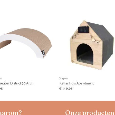
+
en
Slapen
eubel District 70 Arch
Kattenhuis Apawtment
95
€
149,95
aarom?
Onze producten