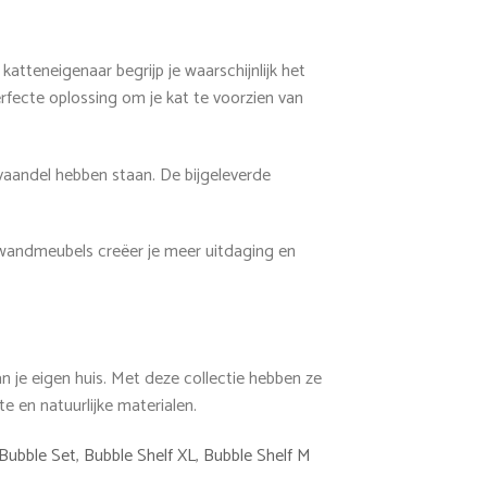
atteneigenaar begrijp je waarschijnlijk het
rfecte oplossing om je kat te voorzien van
vaandel hebben staan. De bijgeleverde
e wandmeubels creëer je meer uitdaging en
n je eigen huis. Met deze collectie hebben ze
e en natuurlijke materialen.
Bubble Set
,
Bubble Shelf XL
,
Bubble Shelf M