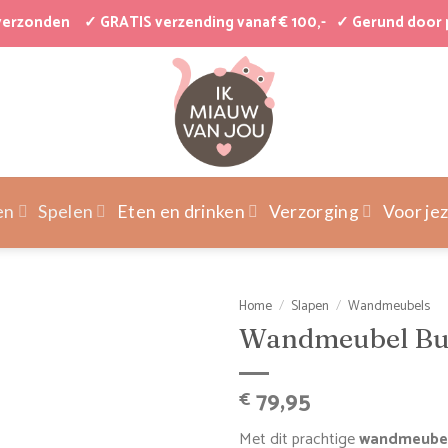
 verzonden
✓ GRATIS verzending vanaf € 100,-
✓ Gerund door 
en
Spelen
Eten en drinken
Verzorging
Voor jez
Home
/
Slapen
/
Wandmeubels
Wandmeubel Bub
79,95
€
Met dit prachtige
wandmeubel