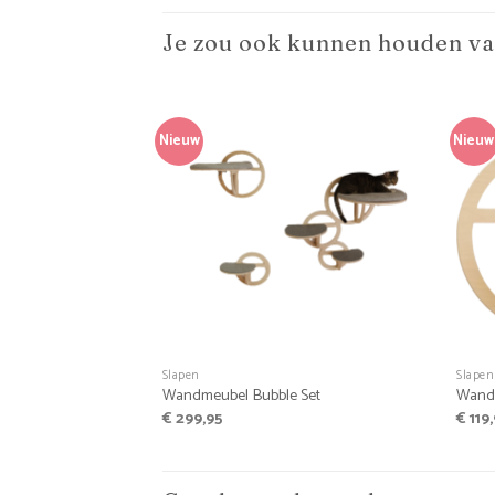
Je zou ook kunnen houden v
Nieuw
Nieuw
+
+
Slapen
Slapen
Wandmeubel Bubble Set
Wandm
€
299,95
€
119