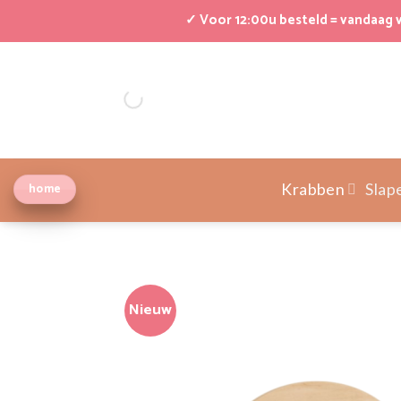
Ga
✓ Voor 12:00u besteld = vandaag
naar
inhoud
home
Krabben
Slap
Nieuw