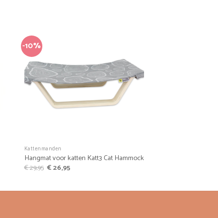
-10%
+
Kattenmanden
Hangmat voor katten Katt3 Cat Hammock
Oorspronkelijke
Huidige
€
29,95
€
26,95
prijs
prijs
was:
is:
€ 29,95.
€ 26,95.