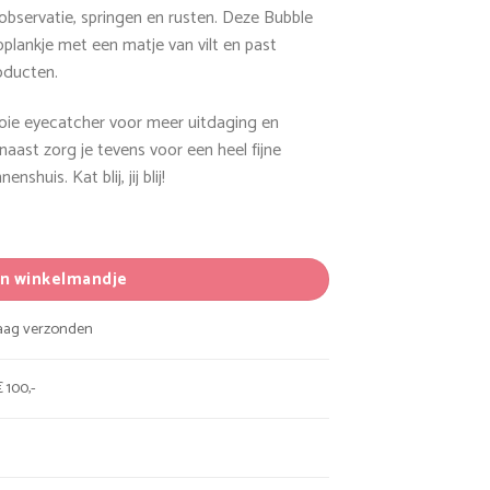
 observatie, springen en rusten. Deze Bubble
pplankje met een matje van vilt en past
oducten.
oie eyecatcher voor meer uitdaging en
aast zorg je tevens voor een heel fijne
nshuis. Kat blij, jij blij!
tal
In winkelmandje
daag verzonden
 100,-