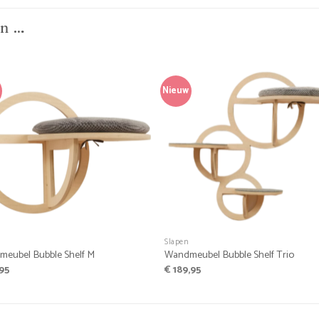
an …
Nieuw
+
Slapen
eubel Bubble Shelf M
Wandmeubel Bubble Shelf Trio
,95
€
189,95