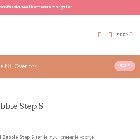
professioneel kattenverzorgster
€
0,00
SALE
elf
Over ons
ble Step S
 Bubble Step S
aan je muur creëer je voor je