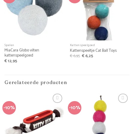
Spelen
Kattenspeelgoed
MiaCara Globo vilten
Kattenspeeltje Cat Ball Toys
kattenspeelgoed
Oorspronkelijke
Huidige
€
6,95
€
6,25
prijs
prijs
€
12,95
was:
is:
€ 6,95.
€ 6,25.
Gerelateerde producten
-10%
-10%