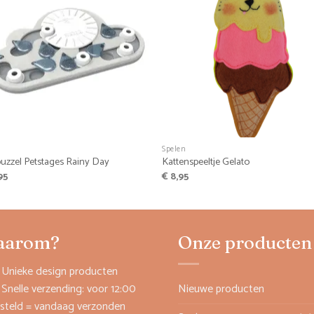
+
Spelen
uzzel Petstages Rainy Day
Kattenspeeltje Gelato
95
€
8,95
aarom?
Onze producten
Unieke design producten
Snelle verzending: voor 12:00
Nieuwe producten
steld = vandaag verzonden