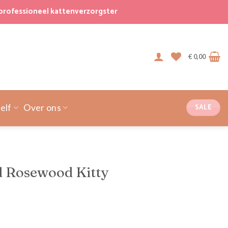
professioneel kattenverzorgster
€
0,00
SALE
elf
Over ons
d Rosewood Kitty