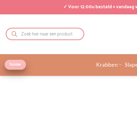
Ga
✓ Voor 12:00u besteld = vandaag
naar
inhoud
Producten
zoeken
home
Krabben
Slap