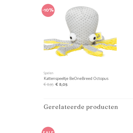
-10%
+
Spelen
Kattenspeeltje BeOneBreed Octopus
Oorspronkelijke
Huidige
€
8,95
€
8,05
prijs
prijs
was:
is:
€ 8,95.
€ 8,05.
Gerelateerde producten