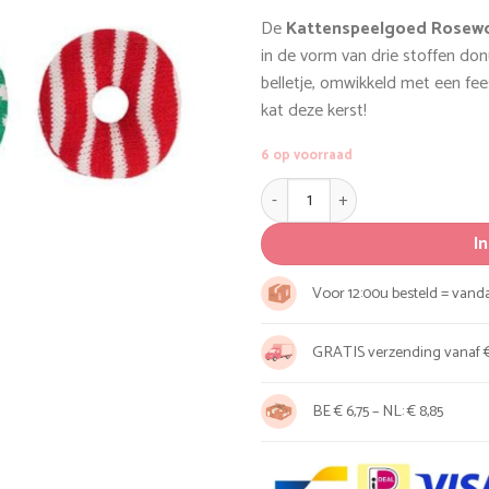
De
Kattenspeelgoed Rosewo
in de vorm van drie stoffen donu
belletje, omwikkeld met een fees
kat deze kerst!
6 op voorraad
Kattenspeelgoed Rosewood Kit
I
Voor 12:00u besteld = van
GRATIS verzending vanaf €
BE € 6,75 – NL: € 8,85