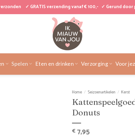
 verzonden
✓ GRATIS verzending vanaf € 100,-
✓ Gerund door 
en
Spelen
Eten en drinken
Verzorging
Voor jez
Home
/
Seizoenartikelen
/
Kerst
Kattenspeelgoe
Donuts
7,95
€