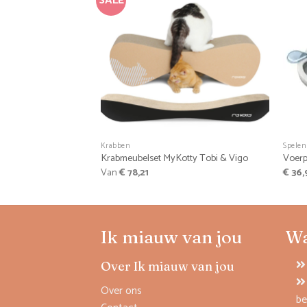
SALE
+
+
Krabben
Spelen
Krabmeubelset MyKotty Tobi & Vigo
Voerp
Van
€
78,21
€
36,
Ik miauw van jou
W
Over Ik miauw van jou
Over ons
be