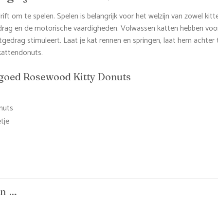
ft om te spelen. Spelen is belangrijk voor het welzijn van zowel kitt
edrag en de motorische vaardigheden. Volwassen katten hebben voor
tgedrag stimuleert. Laat je kat rennen en springen, laat hem achter
 kattendonuts.
goed Rosewood Kitty Donuts
nuts
tje
an …