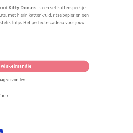
od Kitty Donuts
is een set kattenspeeltjes
ts, met hierin kattenkruid, ritselpapier en een
telijk lintje. Het perfecte cadeau voor jouw
ty Donuts aantal
n winkelmandje
daag verzonden
 100,-