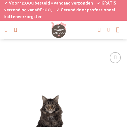
Ga
✓ Voor 12:00u besteld = vandaag verzonden
✓ GRATIS
naar
verzending vanaf € 100,-
✓ Gerund door professioneel
kattenverzorgster
inhoud