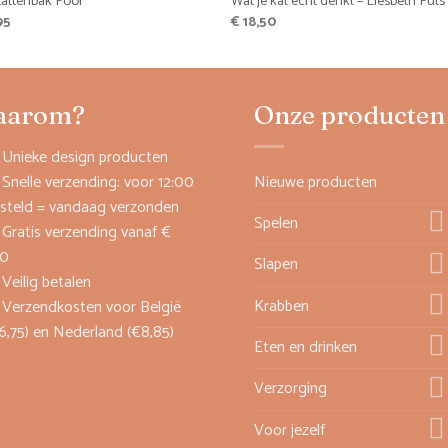
attenbak Pool
Wat je kat écht denkt – Liesbeth Puts
95
€
18,50
aarom?
Onze producten
Unieke design producten
Snelle verzending: voor 12:00
Nieuwe producten
steld = vandaag verzonden
Spelen
Gratis verzending vanaf €
00
Slapen
Veilig betalen
Krabben
Verzendkosten voor België
6,75) en Nederland (€8,85)
Eten en drinken
Verzorging
Voor jezelf