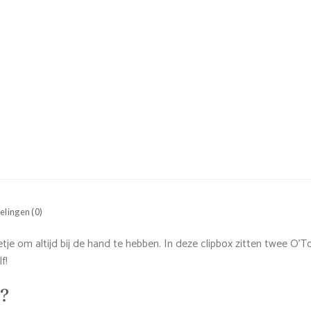
lingen (0)
tje om altijd bij de hand te hebben. In deze clipbox zitten twee O
f!
k?