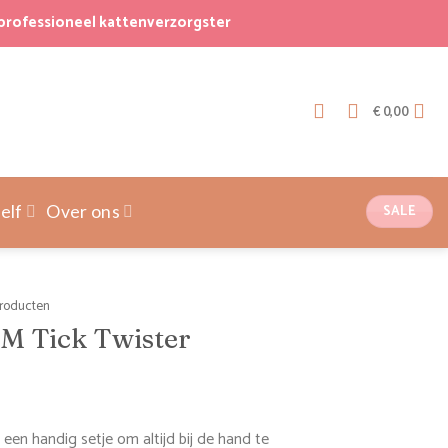
professioneel kattenverzorgster
€
0,00
SALE
elf
Over ons
roducten
M Tick Twister
jke
e
een handig setje om altijd bij de hand te