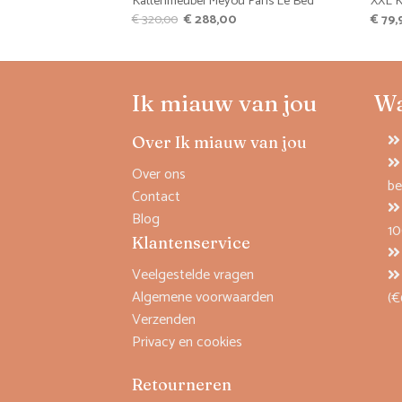
Kattenmeubel Meyou Paris Le Bed
XXL K
Oorspronkelijke
Huidige
€
320,00
€
288,00
€
79,
prijs
prijs
was:
is:
€ 320,00.
€ 288,00.
Ik miauw van jou
W
Over Ik miauw van jou
Over ons
be
Contact
Blog
1
Klantenservice
Veelgestelde vragen
Algemene voorwaarden
(€
Verzenden
Privacy en cookies
Retourneren