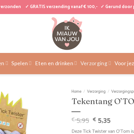
 verzonden
✓ GRATIS verzending vanaf € 100,-
✓ Gerund door 
en
Spelen
Eten en drinken
Verzorging
Voor jez
Home
/
Verzorging
/
Verzorgingsp
Tekentang O’TO
Oorspronkeli
Huidig
5,95
5,35
€
€
prijs
prijs
Deze Tick Twister van O’Tom is 