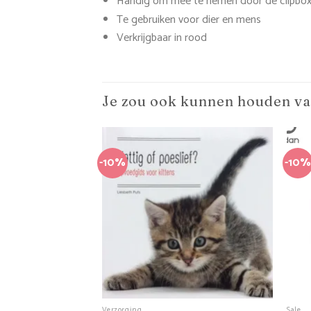
Handig om mee te nemen door de clipbo
Te gebruiken voor dier en mens
Verkrijgbaar in rood
Je zou ook kunnen houden v
-10%
-10%
+
+
Verzorging
Sale