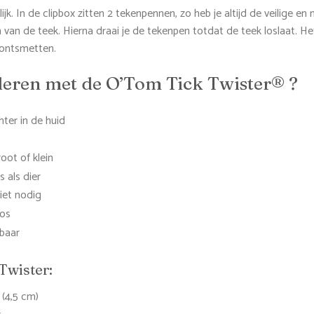
ijk. In de clipbox zitten 2 tekenpennen, zo heb je altijd de veilige e
 van de teek. Hierna draai je de tekenpen totdat de teek loslaat. H
 ontsmetten.
eren met de O’Tom Tick Twister® ?
hter in de huid
oot of klein
 als dier
niet nodig
oos
baar
Twister:
 (4,5 cm)