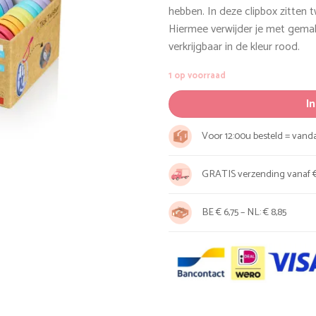
was:
is:
hebben. In deze clipbox zitten
€ 5,95.
€ 5,35.
Hiermee verwijder je met gemak t
verkrijgbaar in de kleur rood.
1 op voorraad
I
Voor 12:00u besteld = van
GRATIS verzending vanaf €
BE € 6,75 – NL: € 8,85