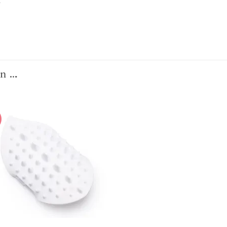
x
an …