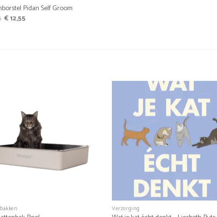
nborstel Pidan Self Groom
Oorspronkelijke
Huidige
5
€
12,55
prijs
prijs
was:
is:
€ 13,95.
€ 12,55.
+
nbakken
Verzorging