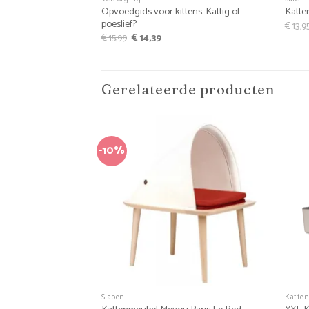
Opvoedgids voor kittens: Kattig of
Katte
poeslief?
€
13,9
Oorspronkelijke
Huidige
€
15,99
€
14,39
prijs
prijs
was:
is:
€ 15,99.
€ 14,39.
Gerelateerde producten
-10%
+
+
Slapen
Katte