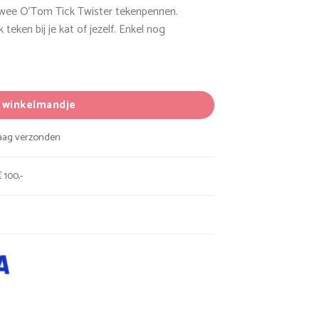
 twee O’Tom Tick Twister tekenpennen.
eken bij je kat of jezelf. Enkel nog
n winkelmandje
daag verzonden
 100,-