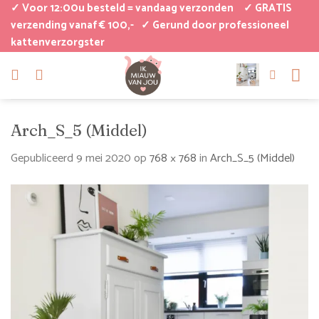
Ga
✓ Voor 12:00u besteld = vandaag verzonden
✓ GRATIS
naar
verzending vanaf € 100,-
✓ Gerund door professioneel
kattenverzorgster
inhoud
Arch_S_5 (Middel)
Gepubliceerd
9 mei 2020
op
768 × 768
in
Arch_S_5 (Middel)