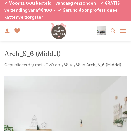
Ga
✓ Voor 12:00u besteld = vandaag verzonden
✓ GRATIS
naar
verzending vanaf € 100,-
✓ Gerund door professioneel
kattenverzorgster
inhoud
Arch_S_6 (Middel)
Gepubliceerd
9 mei 2020
op
768 × 768
in
Arch_S_6 (Middel)