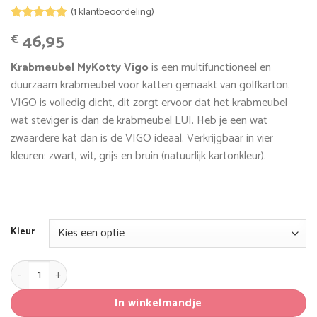
(
1
klantbeoordeling)
Gewaardeerd
1
46,95
€
5
op 5
gebaseerd
op
klant
Krabmeubel MyKotty Vigo
is een multifunctioneel en
waardering
duurzaam krabmeubel voor katten gemaakt van golfkarton.
VIGO is volledig dicht, dit zorgt ervoor dat het krabmeubel
wat steviger is dan de krabmeubel LUI. Heb je een wat
zwaardere kat dan is de VIGO ideaal. Verkrijgbaar in vier
kleuren: zwart, wit, grijs en bruin (natuurlijk kartonkleur).
Kleur
Krabmeubel MyKotty Vigo aantal
In winkelmandje