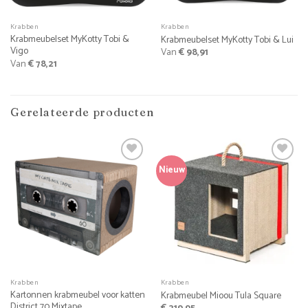
Krabben
Krabben
Krabmeubelset MyKotty Tobi &
Krabmeubelset MyKotty Tobi & Lui
Vigo
Van
€
98,91
Van
€
78,21
Gerelateerde producten
Nieuw
Krabben
Krabben
Kartonnen krabmeubel voor katten
Krabmeubel Mioou Tula Square
District 70 Mixtape