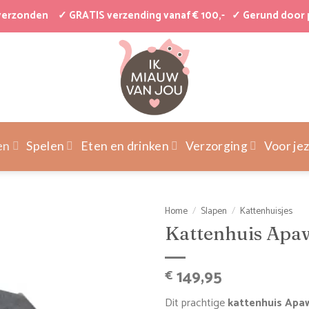
 verzonden
✓ GRATIS verzending vanaf € 100,-
✓ Gerund door 
en
Spelen
Eten en drinken
Verzorging
Voor jez
Home
/
Slapen
/
Kattenhuisjes
Kattenhuis Apa
149,95
€
Dit prachtige
kattenhuis Ap