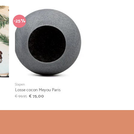
-25%
+
Slapen
Losse cocon Meyou Paris
Oorspronkelijke
Huidige
€
99,95
€
75,00
prijs
prijs
was:
is:
€ 99,95.
€ 75,00.