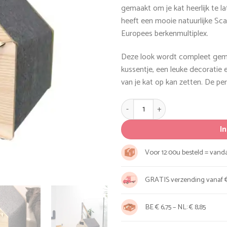
gemaakt om je kat heerlijk te 
heeft een mooie natuurlijke Sca
Europees berkenmultiplex.
Deze look wordt compleet gema
kussentje, een leuke decoratie 
van je kat op kan zetten. De per
Kattenhuis Apawtment aantal
I
Voor 12:00u besteld = van
GRATIS verzending vanaf €
BE € 6,75 – NL: € 8,85