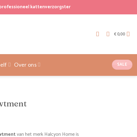
professioneel kattenverzorgster
€
0,00
SALE
elf
Over ons
wtment
awtment
van het merk Halcyon Home is