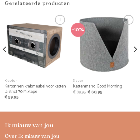
Gerelateerde producten
-10%
Krabben
Slapen
Kartonnen krabmeubel voor katten
Kattenmand Good Morning
District 70 Mixtape
Oorspronkelijke
Huidige
€
89,95
€
80,95
prijs
prijs
€
59,95
was:
is:
€ 89,95.
€ 80,95.
Ik miauw van jou
Over Ik miauw van jou