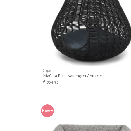
+
Slapen
MiaCara Perla Kattengrot Antraciet
€
354,95
Nieuw