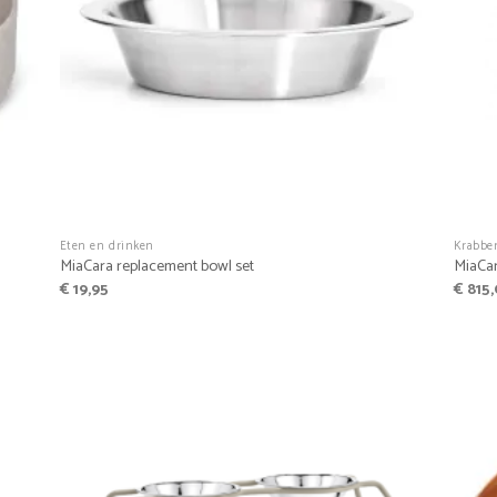
+
+
Eten en drinken
Krabbe
MiaCara replacement bowl set
MiaCa
€
19,95
€
815