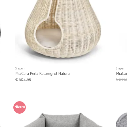
+
+
Slapen
Slapen
MiaCara Perla Kattengrot Natural
MiaCar
€
304,95
€
299,
Nieuw