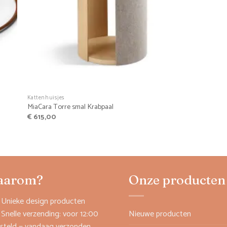
+
Kattenhuisjes
MiaCara Torre smal Krabpaal
€
615,00
aarom?
Onze producten
Unieke design producten
Snelle verzending: voor 12:00
Nieuwe producten
steld = vandaag verzonden