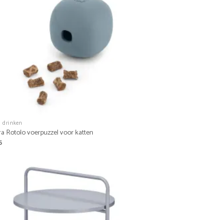
n drinken
a Rotolo voerpuzzel voor katten
5