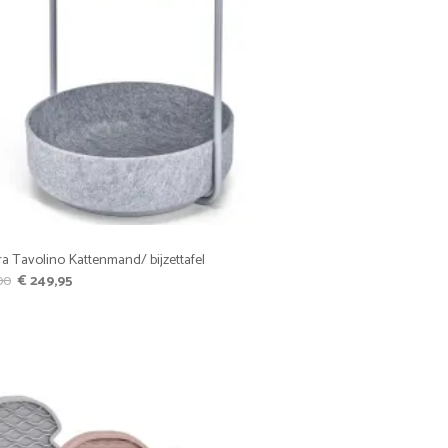
a Tavolino Kattenmand/ bijzettafel
Oorspronkelijke
Huidige
00
€
249,95
prijs
prijs
was:
is:
€ 299,00.
€ 249,95.