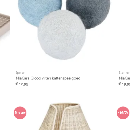
+
+
Spelen
Eten e
MiaCara Globo vilten kattenspeelgoed
MiaCar
€
12,95
€
19,9
-16%
Nieuw