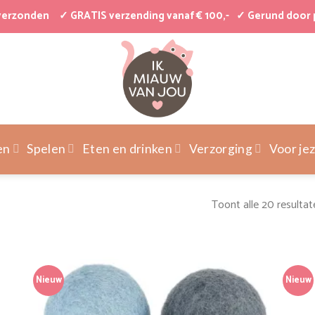
 verzonden
✓ GRATIS verzending vanaf € 100,-
✓ Gerund door 
en
Spelen
Eten en drinken
Verzorging
Voor jez
Toont alle 20 resultat
Nieuw
Nieuw