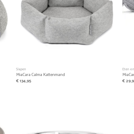
+
+
Slapen
Eten e
MiaCara Calma Kattenmand
MiaCar
€
134,95
€
29,