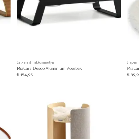
+
+
Eet- en drinkkommetjes
Slapen
MiaCara Desco Aluminium Voerbak
MiaCar
€
154,95
€
39,9