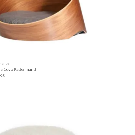
manden
ra Covo Kattenmand
,95