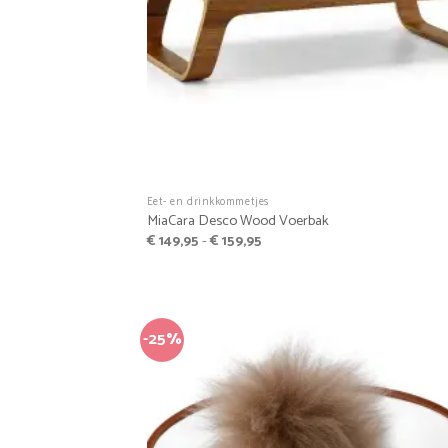
+
Eet- en drinkkommetjes
MiaCara Desco Wood Voerbak
Prijsklasse:
€
149,95
-
€
159,95
€ 149,95
tot
€ 159,95
-25%