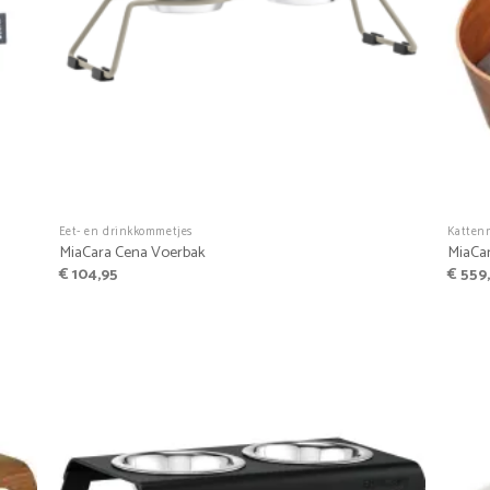
+
+
Eet- en drinkkommetjes
Katten
MiaCara Cena Voerbak
MiaCa
€
104,95
€
559