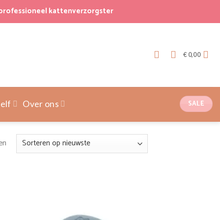
professioneel kattenverzorgster
€
0,00
SALE
elf
Over ons
Gesorteerd
en
op
nieuwste