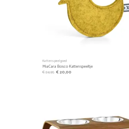
+
Kattenspeelgoed
MiaCara Bosco Kattenspeeltje
Oorspronkelijke
Huidige
€
24,95
€
20,00
prijs
prijs
was:
is:
€ 24,95.
€ 20,00.