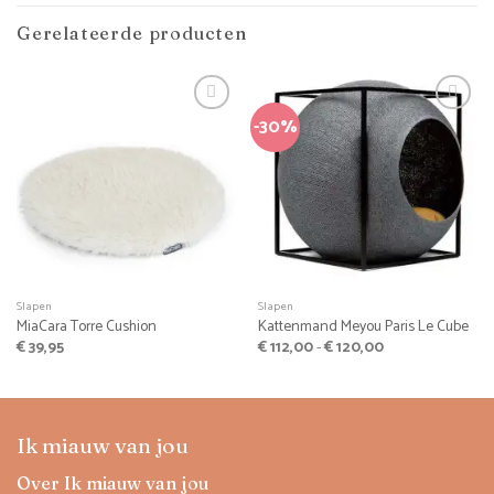
Gerelateerde producten
-30%
Slapen
Slapen
MiaCara Torre Cushion
Kattenmand Meyou Paris Le Cube
Prijsklasse:
€
39,95
€
112,00
-
€
120,00
€ 112,00
tot
€ 120,00
Ik miauw van jou
Over Ik miauw van jou