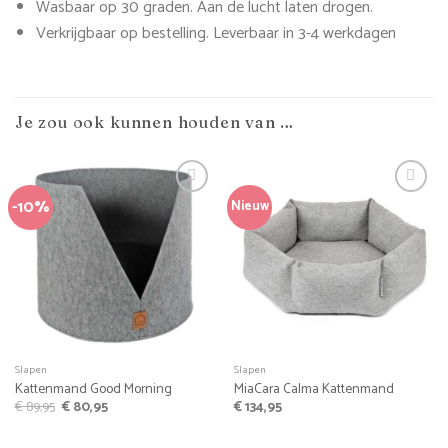
Wasbaar op 30 graden. Aan de lucht laten drogen.
Verkrijgbaar op bestelling. Leverbaar in 3-4 werkdagen
Je zou ook kunnen houden van …
-10%
Nieuw
Slapen
Slapen
Kattenmand Good Morning
MiaCara Calma Kattenmand
Oorspronkelijke
Huidige
€
89,95
€
80,95
€
134,95
prijs
prijs
was:
is:
€ 89,95.
€ 80,95.