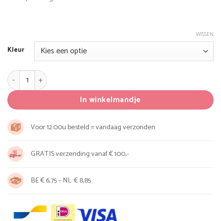
WISSEN
Kleur
MiaCara Torre medium Krabpaal aantal
In winkelmandje
Voor 12:00u besteld = vandaag verzonden
GRATIS verzending vanaf € 100,-
BE € 6,75 – NL: € 8,85