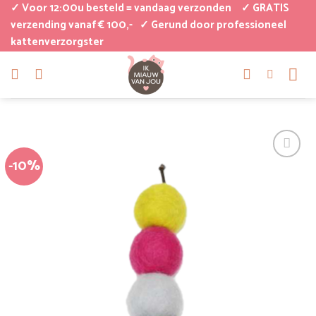
Ga
✓ Voor 12:00u besteld = vandaag verzonden
✓ GRATIS
naar
verzending vanaf € 100,-
✓ Gerund door professioneel
kattenverzorgster
inhoud
-10%