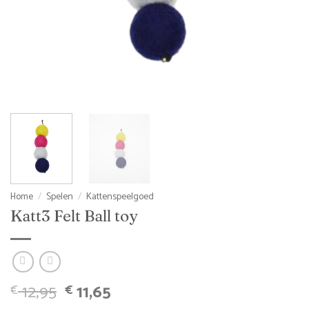
Home
/
Spelen
/
Kattenspeelgoed
Katt3 Felt Ball toy
Oorspronkelijke
Huidige
12,95
11,65
€
€
prijs
prijs