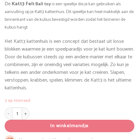
De
Katt3 Fel
t Ball toy
is een speeltje die je kan gebruiken als
was:
is:
aanvulling op je Katt3 kattenhuis. Dit speeltje kan heel makkelijk aan de
€ 12,95.
€ 11,65.
binnenkant van de kubus bevestigd worden zodat het binnenin de
kubus hangt.
Het Katt3 kattenhuis is een concept dat bestaat uit losse
blokken waarmee je een speelparadijs voor je kat kunt bouwen.
Door de kubussen steeds op een andere manier met elkaar te
combineren, zijn er oneindig veel variaties mogelijk. Zo kun je
telkens een ander onderkomen voor je kat creëren. Slapen,
verstoppen, krabben, spelen, klimmen; de Katt3 is het ultieme
kattenhuis.
2 op voorraad
Katt3 Felt Ball toy aantal
In winkelmandje