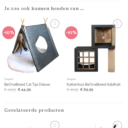
Je zou ook kunnen houden van …
-10%
-10%
Slapen
Slapen
BeOneBreed Cat Tipi Deluxe
Kattenhuis BeOneBreed HabiKatt
Oorspronkelijke
Huidige
Oorspronkelijke
Huidige
€
49,95
€
44,95
€
99,95
€
89,95
prijs
prijs
prijs
prijs
was:
is:
was:
is:
€ 49,95.
€ 44,95.
€ 99,95.
€ 89,95.
Gerelateerde producten