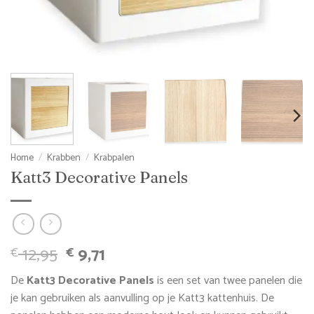
Home
/
Krabben
/
Krabpalen
Katt3 Decorative Panels
Oorspronkelijke
Huidige
12,95
9,71
€
€
prijs
prijs
De
Katt3 Decorative Panels
is een set van twee panelen die
was:
is:
je kan gebruiken als aanvulling op je Katt3 kattenhuis. De
€ 12,95.
€ 9,71.