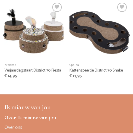
Krabben
Spelen
Verjaardagstaart District 70 Fiesta
Kattenspeeltje District 70 Snake
€
14,95
€
17,95
Ik miauw van jou
Over Ik miauw van jou
Over ons