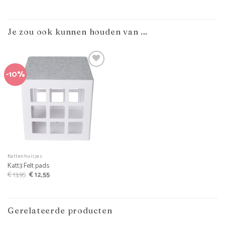
Je zou ook kunnen houden van …
-10%
Kattenhuisjes
Katt3 Felt pads
Oorspronkelijke
Huidige
€
13,95
€
12,55
prijs
prijs
was:
is:
€ 13,95.
€ 12,55.
Gerelateerde producten