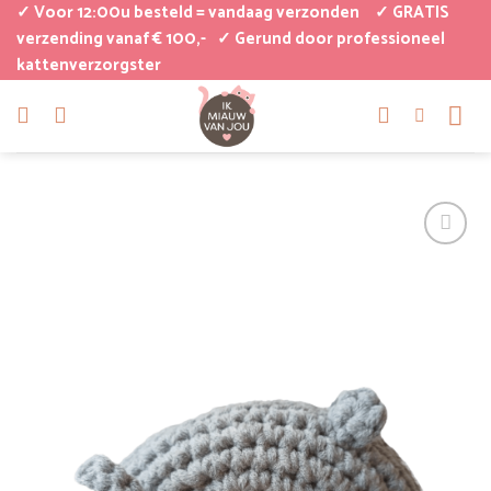
Ga
✓ Voor 12:00u besteld = vandaag verzonden
✓ GRATIS
naar
verzending vanaf € 100,-
✓ Gerund door professioneel
kattenverzorgster
inhoud