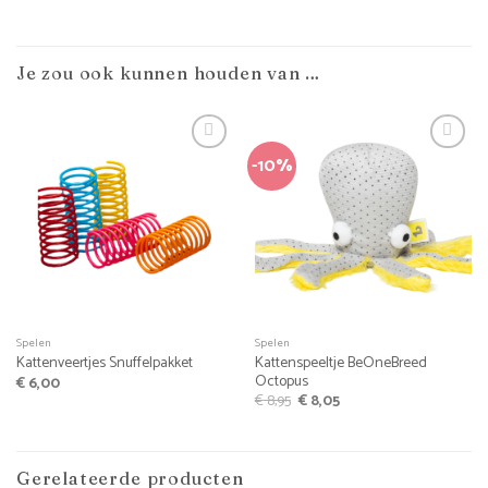
Je zou ook kunnen houden van …
-10%
Spelen
Spelen
Kattenspeeltje BeOneBreed
Kattenveertjes Snuffelpakket
Octopus
€
6,00
Oorspronkelijke
Huidige
€
8,95
€
8,05
prijs
prijs
was:
is:
€ 8,95.
€ 8,05.
Gerelateerde producten