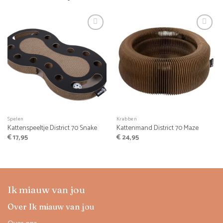
Spelen
Krabben
Kattenspeeltje District 70 Snake
Kattenmand District 70 Maze
€
17,95
€
24,95
Ik miauw van jou
Over Ik miauw van jou