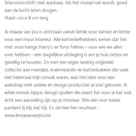
Wasvoorschrift: niet wasbaar. Als het muisje nat wordt, goed
aan de lucht laten drogen.
Maat: circa 8 cm lang
Ik miauw van jou is ontstaan vanuit liefde voor katten en liefde
voor een mooi interieur. Alle kattenliefhebbers weten dat het
met onze harige Harry’s en furry Felines – voor wie we alles
over hebben – een dagelijkse uitdaging is om je huis netjes en
gezellig te houden. En met een eigen (weinig originele)
collectie aan mandjes, krabmeubels en kattenbakken die vaak
niet helemaal mijn smaak waren, was het idee voor een
webshop met unieke en design producten al snel geboren. Ik
wilde mooie, hippe, design spullen die naast fun voor je kat ook
écht een aanvulling zijn op je interieur. Win-win voor beide
partijen! Jij blij, kat blij. En zie hier het resultaat…
www.ikmiauwvanjou.be