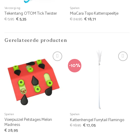
Verzorging
Spelen
Tekentang O’TOM Tick Twister
MiaCara Topo Kattenspeeltje
Oorspronkelijke
Huidige
Oorspronkelijke
Huidige
€
5,95
€
5,35
€
24,95
€
18,71
prijs
prijs
prijs
prijs
was:
is:
was:
is:
€ 5,95.
€ 5,35.
€ 24,95.
€ 18,71.
Gerelateerde producten
-10%
Spelen
Spelen
Voerpuzzel Petstages Melon
Kattenhengel Furrytail Flamingo
Madness
Oorspronkelijke
Huidige
€
18,95
€
17,05
prijs
prijs
€
28,95
was:
is: