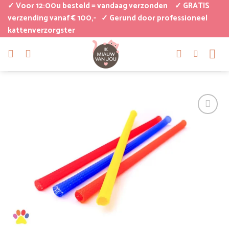
Ga
✓ Voor 12:00u besteld = vandaag verzonden
✓ GRATIS
naar
verzending vanaf € 100,-
✓ Gerund door professioneel
kattenverzorgster
inhoud